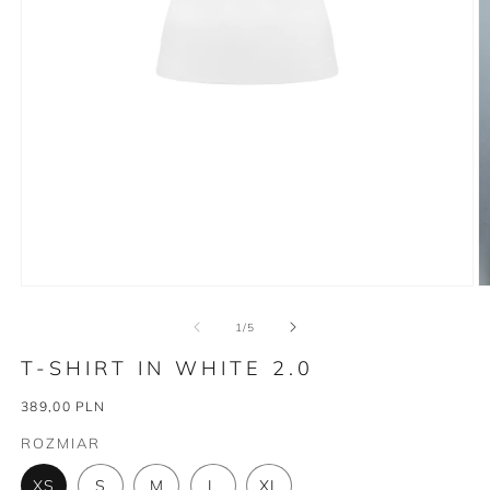
Otwórz
O
multimedia
m
1
2
z
1
/
5
w
w
oknie
o
T-SHIRT IN WHITE 2.0
modalnym
m
Cena
389,00 PLN
regularna
ROZMIAR
XS
S
M
L
XL