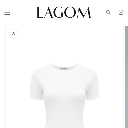
PRZEJDŹ
DO
TREŚCI
Koszyk
POMIŃ, ABY
PRZEJŚĆ
DO
INFORMACJI
O
PRODUKCIE